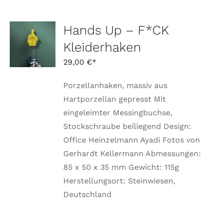
Hands Up – F*CK
AUSFÜHRUNG
WÄHLEN
Kleiderhaken
DIESES
/
PRODUKT
DETAILS
29,00
€
WEIST
MEHRERE
Porzellanhaken, massiv aus
VARIANTEN
AUF.
Hartporzellan gepresst Mit
DIE
eingeleimter Messingbuchse,
OPTIONEN
KÖNNEN
Stockschraube beiliegend Design:
AUF
Office Heinzelmann Ayadi Fotos von
DER
PRODUKTSEITE
Gerhardt Kellermann Abmessungen:
GEWÄHLT
85 x 50 x 35 mm Gewicht: 115g
WERDEN
Herstellungsort: Steinwiesen,
Deutschland