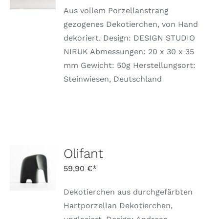
PRODUKT
DETAILS
WEIST
Aus vollem Porzellanstrang
MEHRERE
gezogenes Dekotierchen, von Hand
VARIANTEN
dekoriert. Design: DESIGN STUDIO
AUF.
DIE
NIRUK Abmessungen: 20 x 30 x 35
OPTIONEN
mm Gewicht: 50g Herstellungsort:
KÖNNEN
AUF
Steinwiesen, Deutschland
DER
PRODUKTSEITE
GEWÄHLT
WERDEN
Olifant
IN DEN
WARENKORB
59,90
€
/
DETAILS
Dekotierchen aus durchgefärbten
Hartporzellan Dekotierchen,