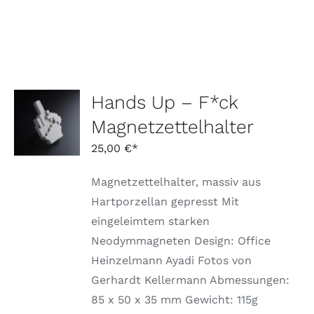
Hands Up – F*ck
AUSFÜHRUNG
WÄHLEN
Magnetzettelhalter
DIESES
/
PRODUKT
DETAILS
25,00
€
WEIST
MEHRERE
Magnetzettelhalter, massiv aus
VARIANTEN
AUF.
Hartporzellan gepresst Mit
DIE
eingeleimtem starken
OPTIONEN
KÖNNEN
Neodymmagneten Design: Office
AUF
Heinzelmann Ayadi Fotos von
DER
PRODUKTSEITE
Gerhardt Kellermann Abmessungen:
GEWÄHLT
85 x 50 x 35 mm Gewicht: 115g
WERDEN