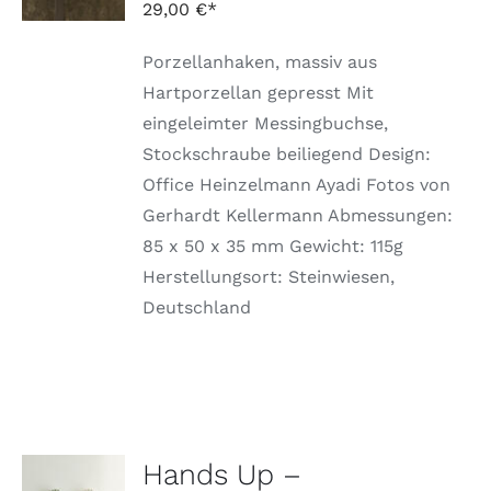
PRODUKT
DETAILS
29,00
€
WEIST
MEHRERE
Porzellanhaken, massiv aus
VARIANTEN
AUF.
Hartporzellan gepresst Mit
DIE
eingeleimter Messingbuchse,
OPTIONEN
KÖNNEN
Stockschraube beiliegend Design:
AUF
Office Heinzelmann Ayadi Fotos von
DER
PRODUKTSEITE
Gerhardt Kellermann Abmessungen:
GEWÄHLT
85 x 50 x 35 mm Gewicht: 115g
WERDEN
Herstellungsort: Steinwiesen,
Deutschland
Hands Up –
AUSFÜHRUNG