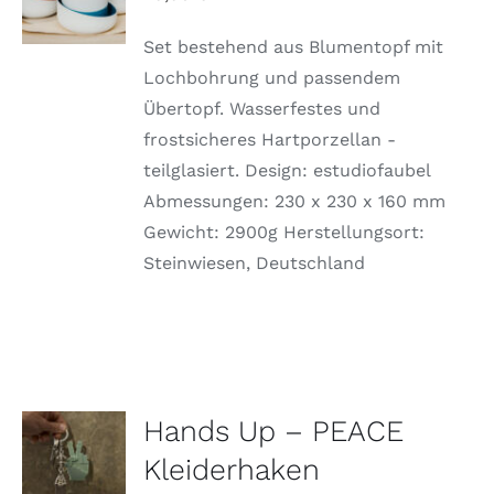
DIESES
/
PRODUKT
DETAILS
WEIST
Set bestehend aus Blumentopf mit
MEHRERE
Lochbohrung und passendem
VARIANTEN
Übertopf. Wasserfestes und
AUF.
DIE
frostsicheres Hartporzellan -
OPTIONEN
teilglasiert. Design: estudiofaubel
KÖNNEN
AUF
Abmessungen: 230 x 230 x 160 mm
DER
Gewicht: 2900g Herstellungsort:
PRODUKTSEITE
GEWÄHLT
Steinwiesen, Deutschland
WERDEN
Hands Up – PEACE
AUSFÜHRUNG
WÄHLEN
Kleiderhaken
DIESES
/