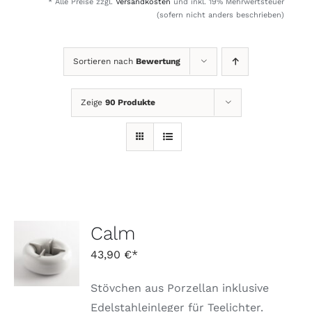
* Alle Preise zzgl.
Versandkosten
und inkl. 19% Mehrwertsteuer
Kontakt
(sofern nicht anders beschrieben)
Sortieren nach
Bewertung
Zeige
90 Produkte
Calm
IN DEN
WARENKORB
43,90
€
/
DETAILS
Stövchen aus Porzellan inklusive
Edelstahleinleger für Teelichter.