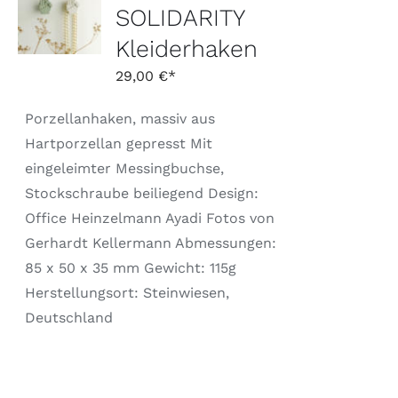
WÄHLEN
SOLIDARITY
DIESES
/
PRODUKT
Kleiderhaken
DETAILS
WEIST
MEHRERE
29,00
€
VARIANTEN
AUF.
Porzellanhaken, massiv aus
DIE
OPTIONEN
Hartporzellan gepresst Mit
KÖNNEN
eingeleimter Messingbuchse,
AUF
DER
Stockschraube beiliegend Design:
PRODUKTSEITE
Office Heinzelmann Ayadi Fotos von
GEWÄHLT
WERDEN
Gerhardt Kellermann Abmessungen:
85 x 50 x 35 mm Gewicht: 115g
Herstellungsort: Steinwiesen,
Deutschland