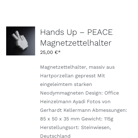
Hands Up – PEACE
AUSFÜHRUNG
WÄHLEN
Magnetzettelhalter
DIESES
/
PRODUKT
DETAILS
25,00
€
WEIST
MEHRERE
Magnetzettelhalter, massiv aus
VARIANTEN
AUF.
Hartporzellan gepresst Mit
DIE
eingeleimtem starken
OPTIONEN
KÖNNEN
Neodymmagneten Design: Office
AUF
Heinzelmann Ayadi Fotos von
DER
PRODUKTSEITE
Gerhardt Kellermann Abmessungen:
GEWÄHLT
85 x 50 x 35 mm Gewicht: 115g
WERDEN
Herstellungsort: Steinwiesen,
Deutschland