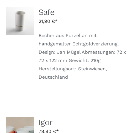
Safe
IN DEN
WARENKORB
21,90
€
/
DETAILS
Becher aus Porzellan mit
handgemalter Echtgoldverzierung.
Design: Jan Mügel Abmessungen: 72 x
72 x 122 mm Gewicht: 210g
Herstellungsort: Steinwiesen,
Deutschland
Igor
AUSFÜHRUNG
WÄHLEN
79,90
€