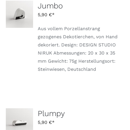
Jumbo
AUSFÜHRUNG
WÄHLEN
5,90
€
DIESES
/
PRODUKT
DETAILS
WEIST
Aus vollem Porzellanstrang
MEHRERE
gezogenes Dekotierchen, von Hand
VARIANTEN
dekoriert. Design: DESIGN STUDIO
AUF.
DIE
NIRUK Abmessungen: 20 x 30 x 35
OPTIONEN
mm Gewicht: 75g Herstellungsort:
KÖNNEN
AUF
Steinwiesen, Deutschland
DER
PRODUKTSEITE
GEWÄHLT
WERDEN
Plumpy
AUSFÜHRUNG
WÄHLEN
5,90
€
DIESES
/