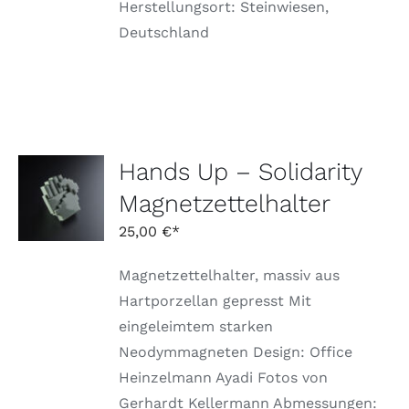
Herstellungsort: Steinwiesen,
Deutschland
Hands Up – Solidarity
AUSFÜHRUNG
WÄHLEN
Magnetzettelhalter
DIESES
/
PRODUKT
DETAILS
25,00
€
WEIST
MEHRERE
Magnetzettelhalter, massiv aus
VARIANTEN
AUF.
Hartporzellan gepresst Mit
DIE
eingeleimtem starken
OPTIONEN
KÖNNEN
Neodymmagneten Design: Office
AUF
Heinzelmann Ayadi Fotos von
DER
PRODUKTSEITE
Gerhardt Kellermann Abmessungen: