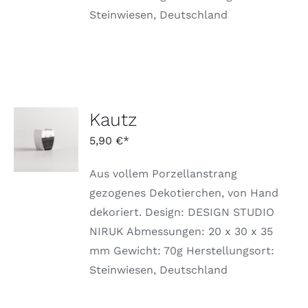
Steinwiesen, Deutschland
Kautz
AUSFÜHRUNG
WÄHLEN
5,90
€
DIESES
/
PRODUKT
DETAILS
WEIST
Aus vollem Porzellanstrang
MEHRERE
gezogenes Dekotierchen, von Hand
VARIANTEN
dekoriert. Design: DESIGN STUDIO
AUF.
DIE
NIRUK Abmessungen: 20 x 30 x 35
OPTIONEN
mm Gewicht: 70g Herstellungsort:
KÖNNEN
AUF
Steinwiesen, Deutschland
DER
PRODUKTSEITE
GEWÄHLT