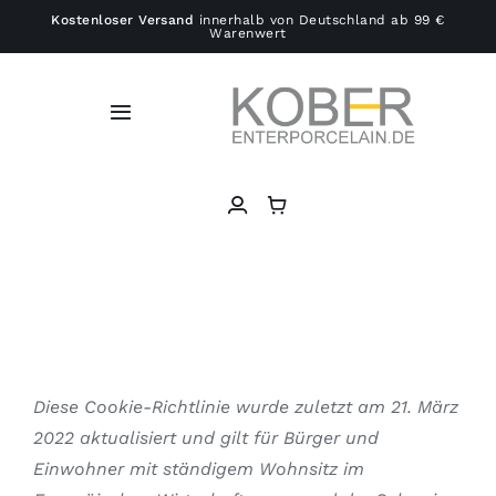
Zum
Kostenloser Versand
innerhalb von Deutschland ab 99 €
Warenwert
Inhalt
springen
Toggle
Navigation
Home
About
Shop
Palazzo Litta
Diese Cookie-Richtlinie wurde zuletzt am 21. März
2022 aktualisiert und gilt für Bürger und
Workshops
Einwohner mit ständigem Wohnsitz im