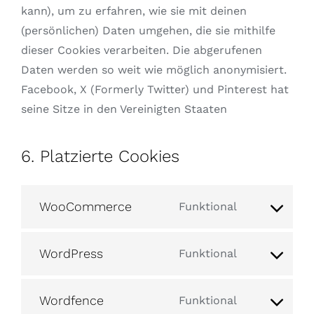
kann), um zu erfahren, wie sie mit deinen
(persönlichen) Daten umgehen, die sie mithilfe
dieser Cookies verarbeiten. Die abgerufenen
Daten werden so weit wie möglich anonymisiert.
Facebook, X (Formerly Twitter) und Pinterest hat
seine Sitze in den Vereinigten Staaten
6. Platzierte Cookies
WooCommerce
Funktional
Consent
to
WordPress
Funktional
service
Consent
woocommerc
to
Wordfence
Funktional
service
Consent