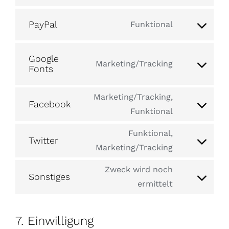
wordpress
to
PayPal
Funktional
service
Consent
wordfence
to
Google
service
Marketing/Tracking
Fonts
Consent
paypal
to
Marketing/Tracking,
service
Facebook
Consent
Funktional
google-
to
fonts
Funktional,
service
Twitter
Consent
Marketing/Tracking
facebook
to
Zweck wird noch
service
Sonstiges
Consent
ermittelt
twitter
to
service
7. Einwilligung
sonstiges