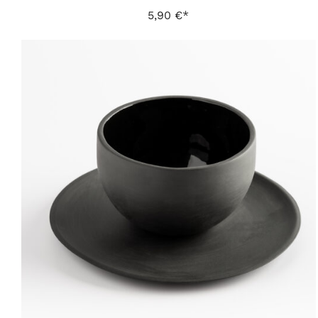
5,90
€
IN DEN WARENKORB
/
DETAILS