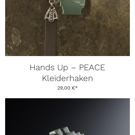
WEIST
MEHRERE
VARIANTEN
AUF.
DIE
OPTIONEN
KÖNNEN
AUF
DER
PRODUKTSEITE
GEWÄHLT
Hands Up – PEACE
WERDEN
Kleiderhaken
29,00
€