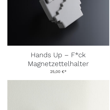
WEIST
MEHRERE
VARIANTEN
AUF.
DIE
OPTIONEN
KÖNNEN
AUF
DER
PRODUKTSEITE
GEWÄHLT
Hands Up – F*ck
WERDEN
Magnetzettelhalter
25,00
€