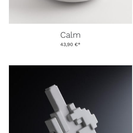
Calm
43,90
€
DIESES
AUSFÜHRUNG WÄHLEN
/
DETAILS
PRODUKT