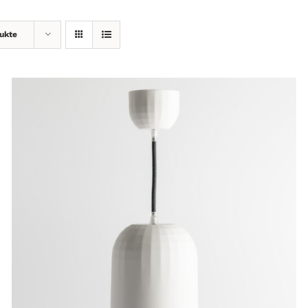
ukte
IN DEN WARENKORB
/
DETAILS