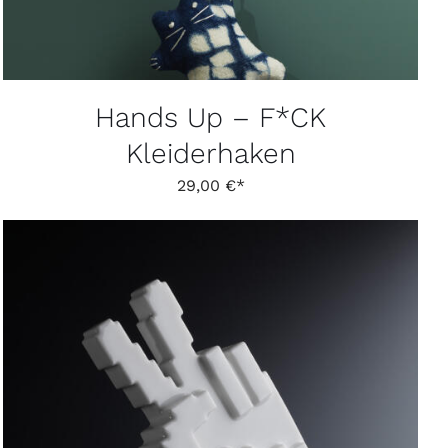
OPTIONEN
KÖNNEN
AUF
DER
PRODUKTSEITE
GEWÄHLT
Hands Up – F*CK
WERDEN
Kleiderhaken
29,00
€
DIESES
AUSFÜHRUNG WÄHLEN
/
DETAILS
PRODUKT