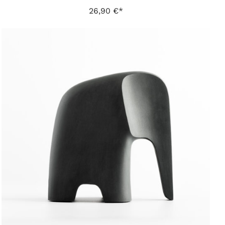
26,90
€
IN DEN WARENKORB
/
DETAILS