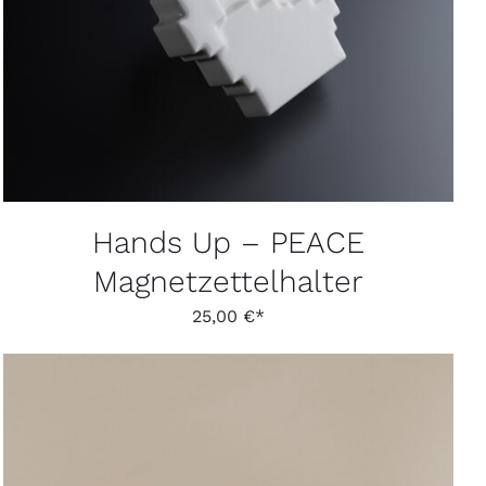
WEIST
MEHRERE
VARIANTEN
AUF.
DIE
OPTIONEN
KÖNNEN
AUF
DER
PRODUKTSEITE
GEWÄHLT
Hands Up – PEACE
WERDEN
Magnetzettelhalter
25,00
€