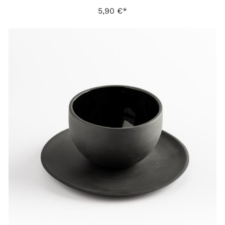
5,90
€
IN DEN WARENKORB
/
DETAILS