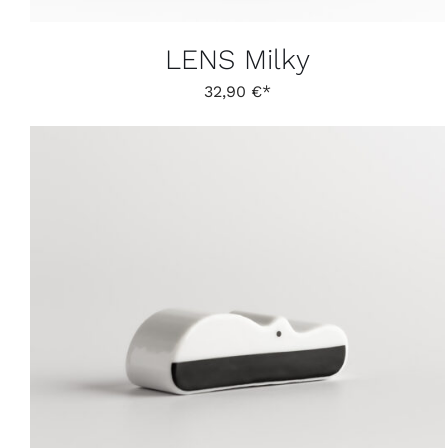
LENS Milky
32,90
€
DIESES
AUSFÜHRUNG WÄHLEN
/
DETAILS
PRODUKT
WEIST
MEHRERE
VARIANTEN
AUF.