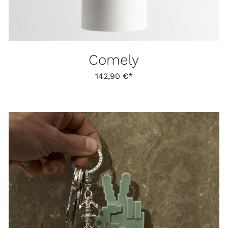
Comely
142,90
€
DIESES
AUSFÜHRUNG WÄHLEN
/
DETAILS
PRODUKT