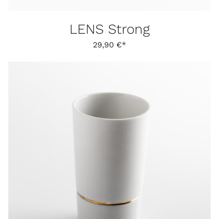
LENS Strong
29,90
€
IN DEN WARENKORB
/
DETAILS