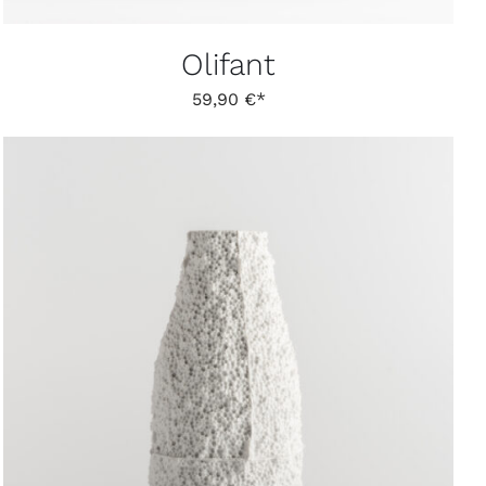
Olifant
59,90
€
IN DEN WARENKORB
/
DETAILS