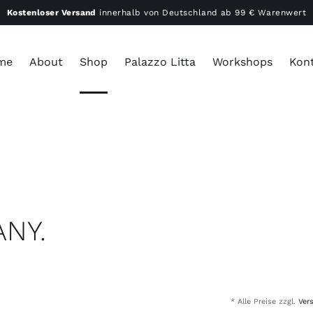
Kostenloser Versand
innerhalb von Deutschland ab 99 € Warenwert
me
About
Shop
Palazzo Litta
Workshops
Kon
NY.
* Alle Preise zzgl.
Ver